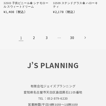
32503 子供ビニール傘 シナモロー
32509 ステンドグラス傘 ハローキ
ル スウィートドリーム
ティ
通
¥1,408（税込）
通
¥2,178（税込）
常
常
価
価
格
格
1
…
2
3
30
J’S PLANNING
有限会社ジェイズプランニング
愛知県名古屋市天白区島田黒石1105番地
TEL：052-879-6220
営業時間(平日)9時30分～18時30分