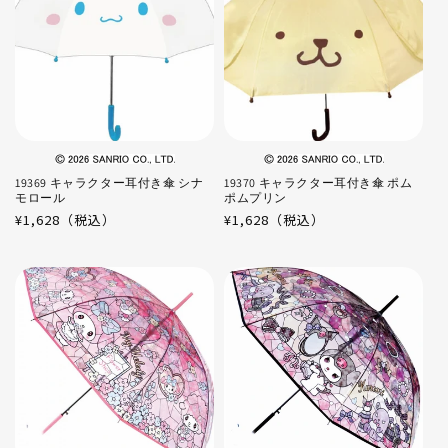
19369 キャラクター耳付き傘 シナ
19370 キャラクター耳付き傘 ポム
モロール
ポムプリン
通
¥1,628（税込）
通
¥1,628（税込）
常
常
価
価
格
格