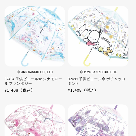
価
価
格
格
32494 子供ビニール傘 シナモロー
32499 子供ビニール傘 ポチャッコ
ル ファンタジー
ミント
通
¥1,408（税込）
通
¥1,408（税込）
常
常
価
価
格
格