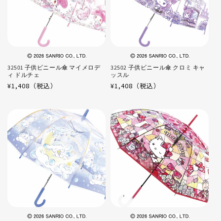
32501 子供ビニール傘 マイメロデ
32502 子供ビニール傘 クロミ キャ
ィ ドルチェ
ッスル
通
¥1,408（税込）
通
¥1,408（税込）
常
常
価
価
格
格