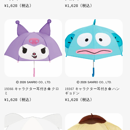
通
¥1,628（税込）
通
¥1,628（税込）
常
常
価
価
格
格
19366 キャラクター耳付き傘 クロ
19367 キャラクター耳付き傘 ハン
ミ
ギョドン
通
¥1,628（税込）
通
¥1,628（税込）
常
常
価
価
格
格