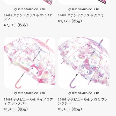
32488 ステンドグラス傘 マイメロ
32489 ステンドグラス傘 クロミ
ディ
通
¥2,178（税込）
通
¥2,178（税込）
常
常
価
価
格
格
32492 子供ビニール傘 マイメロデ
32493 子供ビニール傘 クロミ ファ
ィ ファンタジー
ンタジー
通
¥1,408（税込）
通
¥1,408（税込）
常
常