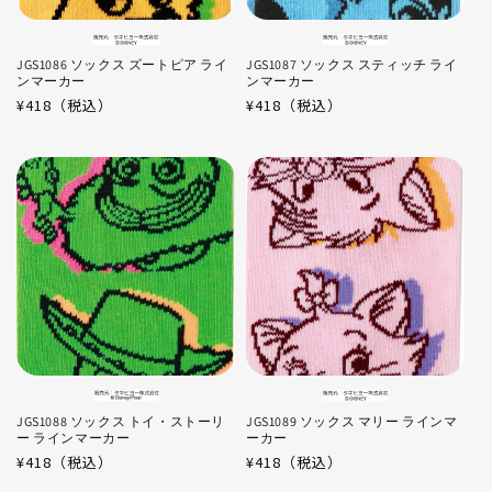
JGS1086 ソックス ズートピア ライ
JGS1087 ソックス スティッチ ライ
ンマーカー
ンマーカー
通
¥418（税込）
通
¥418（税込）
常
常
価
価
格
格
JGS1088 ソックス トイ・ストーリ
JGS1089 ソックス マリー ラインマ
ー ラインマーカー
ーカー
通
¥418（税込）
通
¥418（税込）
常
常