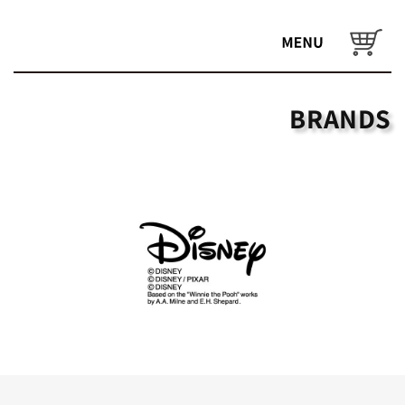
コンテ
ンツに
カ
進む
ー
ト
BRANDS