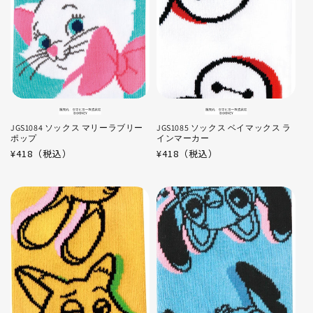
JGS1084 ソックス マリーラブリー
JGS1085 ソックス ベイマックス ラ
ポップ
インマーカー
通
¥418（税込）
通
¥418（税込）
常
常
価
価
格
格