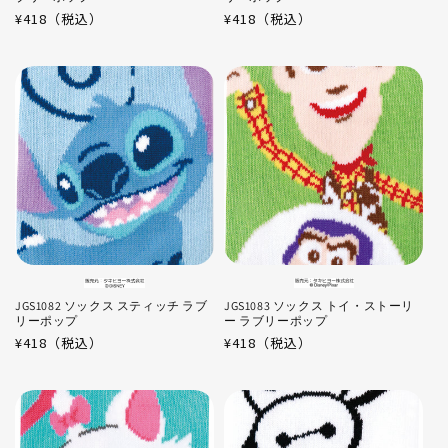
通
¥418（税込）
通
¥418（税込）
常
常
価
価
格
格
JGS1082 ソックス スティッチ ラブ
JGS1083 ソックス トイ・ストーリ
リーポップ
ー ラブリーポップ
通
¥418（税込）
通
¥418（税込）
常
常
価
価
格
格