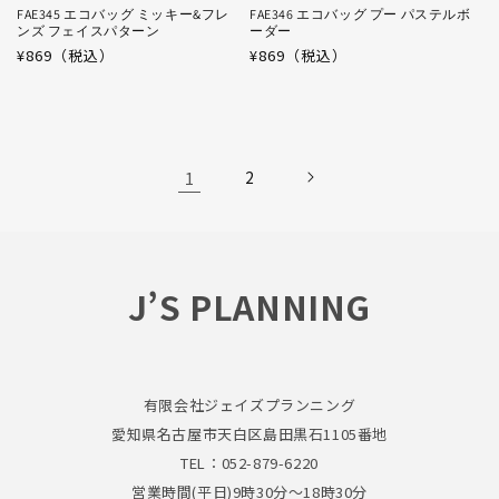
FAE345 エコバッグ ミッキー&フレ
FAE346 エコバッグ プー パステルボ
ンズ フェイスパターン
ーダー
通
¥869（税込）
通
¥869（税込）
常
常
価
価
格
格
1
2
J’S PLANNING
有限会社ジェイズプランニング
愛知県名古屋市天白区島田黒石1105番地
TEL：052-879-6220
営業時間(平日)9時30分～18時30分