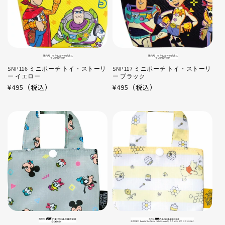
SNP116 ミニポーチ トイ・ストーリ
SNP117 ミニポーチ トイ・ストーリ
ー イエロー
ー ブラック
通
¥495（税込）
通
¥495（税込）
常
常
価
価
格
格