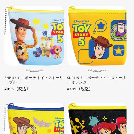
価
価
格
格
SNP114 ミニポーチ トイ・ストーリ
SNP115 ミニポーチ トイ・ストーリ
ー ブルー
ー オレンジ
通
¥495（税込）
通
¥495（税込）
常
常
価
価
格
格