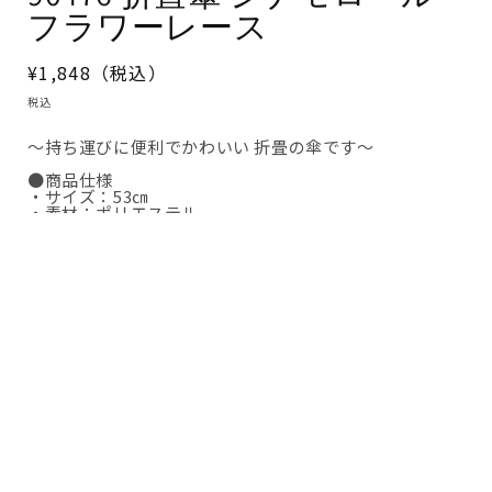
フラワーレース
通
¥1,848（税込）
常
税込
価
～持ち運びに便利でかわいい 折畳の傘です～
格
●商品仕様
・サイズ：53㎝
・素材：ポリエステル
・備考：安全ろくろ仕様
中骨 黒骨/親骨 黒骨
耐風仕様
Share