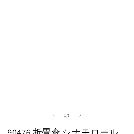
ー
ダ
ル
で
メ
デ
ィ
ア
(1)
を
開
く
の
1
/
2
90476 折畳傘 シナモロール