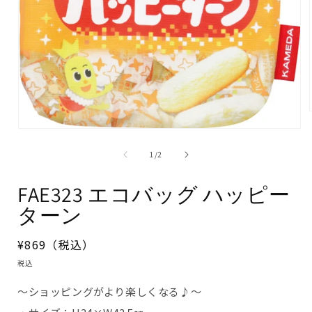
モ
ー
ダ
の
1
/
2
ル
で
メ
FAE323 エコバッグ ハッピー
デ
ィ
ターン
ア
(1)
を
通
¥869（税込）
開
く
常
税込
価
～ショッピングがより楽しくなる♪～
格