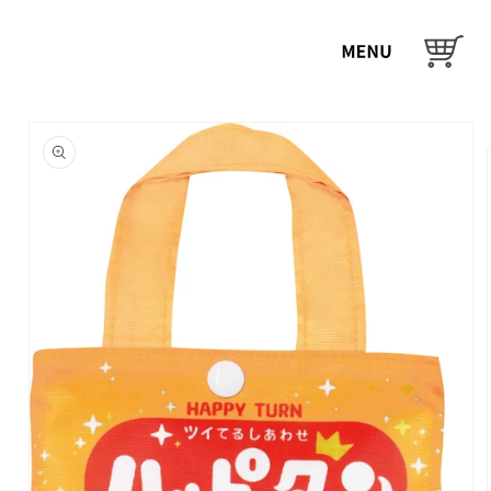
コンテ
ンツに
カ
進む
ー
ト
商品情
報にス
キップ