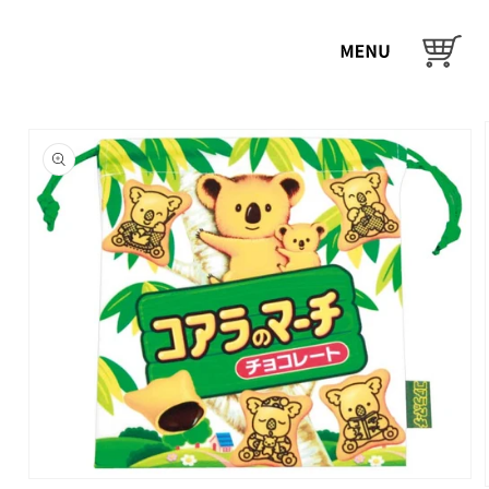
コンテ
ンツに
カ
進む
ー
ト
商品情
報にス
キップ
モ