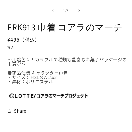
ー
ダ
の
1
/
2
ル
で
メ
FRK913 巾着 コアラのマーチ
デ
ィ
ア
(1)
通
¥495（税込）
を
常
開
税込
く
価
～用途色々！カラフルで種類も豊富なお菓子パッケージの
格
巾着♡～
●商品仕様 キャラクター巾着
・サイズ：H21×W18㎝
・素材：ポリエステル
Share