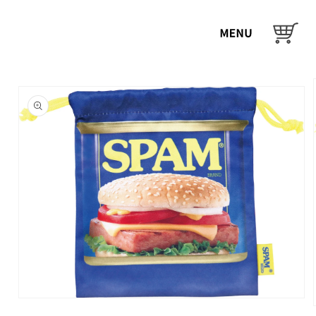
コンテ
ンツに
カ
進む
ー
ト
商品情
報にス
キップ
モ
ー