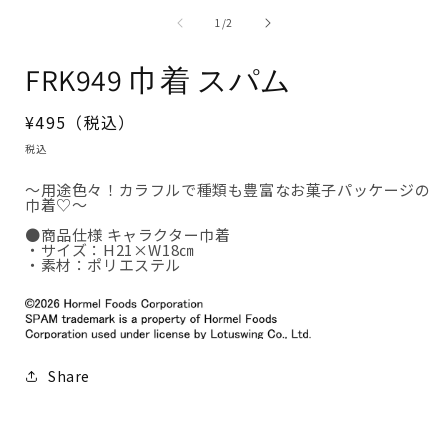
ダ
の
ル
1
/
2
で
メ
FRK949 巾着 スパム
デ
ィ
ア
(1)
通
¥495（税込）
を
常
開
税込
く
価
～用途色々！カラフルで種類も豊富なお菓子パッケージの
格
巾着♡～
●商品仕様 キャラクター巾着
・サイズ：H21×W18㎝
・素材：ポリエステル
Share