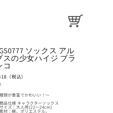
カ
ー
ト
JGS0777 ソックス アル
プスの少女ハイジ ブラ
ンコ
通
418（税込）
常
込
価
種類が豊富でかわいい！～
格
商品仕様 キャラクターソックス
サイズ：大人用(22～24cm)
素材：綿、ポリエステル、