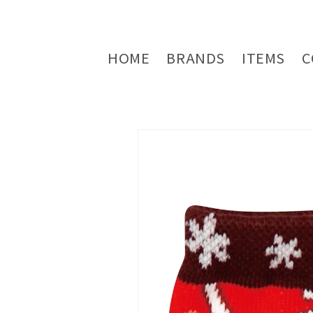
コンテ
ンツに
進む
HOME
BRANDS
ITEMS
C
商品情
報にス
キップ