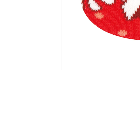
モ
ー
ダ
ル
で
メ
デ
ィ
ア
(1)
を
開
く
HOME
BRANDS
ITEMS
COMPANY
CO