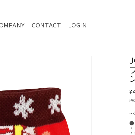
OMPANY
CONTACT
LOGIN
¥
税
～
●
・
・