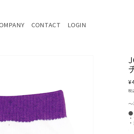
OMPANY
CONTACT
LOGIN
¥
税
～
●
・
・