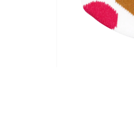
モ
ー
ダ
ル
で
メ
デ
ィ
ア
(1)
を
開
く
HOME
BRANDS
ITEMS
COMPANY
CO