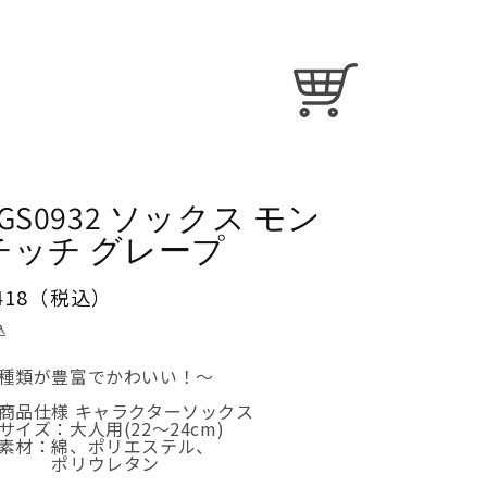
カ
ー
ト
JGS0932 ソックス モン
チッチ グレープ
通
418（税込）
常
込
価
種類が豊富でかわいい！～
格
商品仕様 キャラクターソックス
サイズ：大人用(22～24cm)
素材：綿、ポリエステル、
ポリウレタン