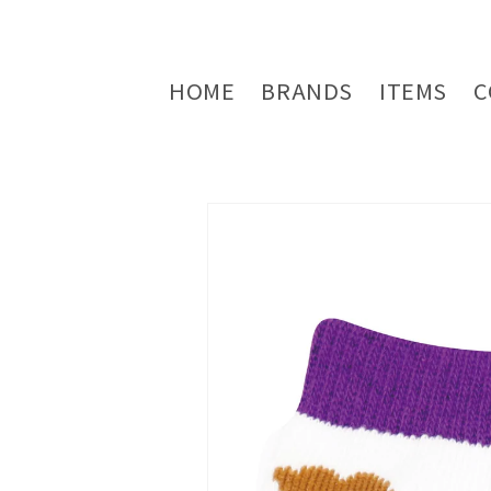
コンテ
ンツに
進む
HOME
BRANDS
ITEMS
C
商品情
報にス
キップ