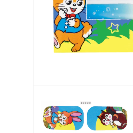
モ
ー
ダ
ル
で
メ
デ
ィ
ア
(1)