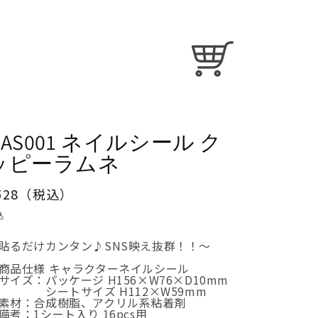
カ
ー
ト
NAS001 ネイルシール ク
ッピーラムネ
通
528（税込）
常
込
価
貼るだけカンタン♪SNS映え抜群！！～
格
商品仕様 キャラクターネイルシール
サイズ：パッケージ H156×W76×D10mm
ートサイズ H112×W59mm
素材：合成樹脂、アクリル系粘着剤
備考：1シート入り 16pcs用