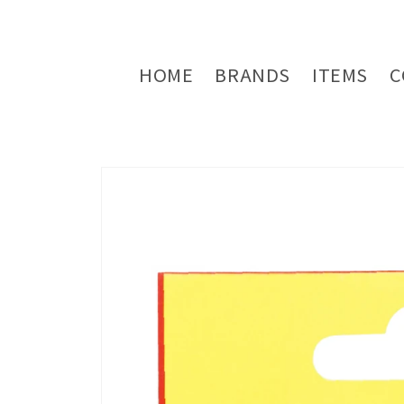
コンテ
ンツに
進む
HOME
BRANDS
ITEMS
C
商品情
報にス
キップ