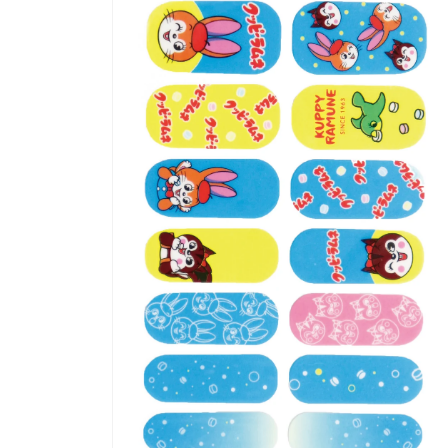
を
開
く