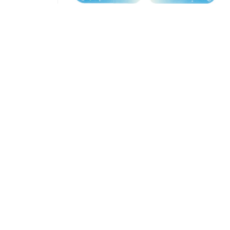
モ
ー
ダ
ル
で
メ
デ
ィ
ア
(2)
を
開
く
HOME
BRANDS
ITEMS
COMPANY
CO
J’S PLANNING