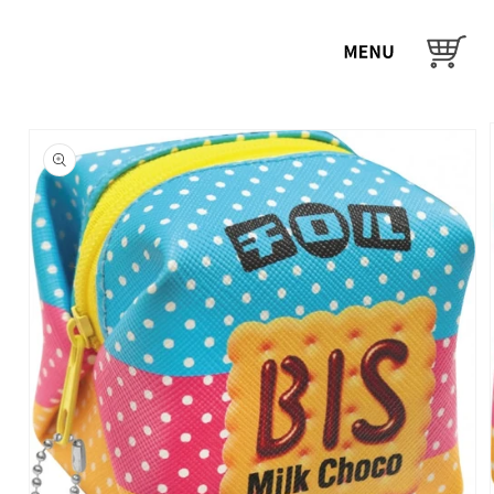
コンテ
ンツに
カ
進む
ー
ト
商品情
報にス
キップ