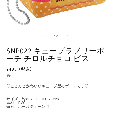
モ
ー
ダ
の
1
/
3
ル
で
メ
SNP022 キューブラブリーポ
デ
ィ
ーチ チロルチョコ ビス
ア
(1)
を
開
通
¥495（税込）
く
常
税込
価
♡ころんとかわいいキューブ型のポーチです♡
格
サイズ：約W8×H7×D6.5cm
素材：PVC
備考：ボールチェーン付