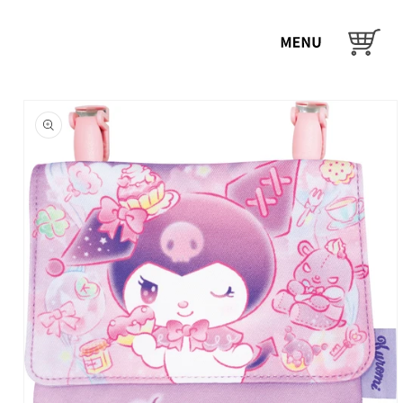
コンテ
ンツに
カ
進む
ー
ト
商品情
報にス
キップ