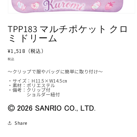
モ
ー
ダ
TPP183 マルチポケット クロ
ル
で
ミ ドリーム
メ
デ
ィ
通
¥1,518（税込）
ア
(1)
常
税込
を
価
開
く
～クリップで服やバッグに簡単に取り付け～
格
・サイズ：H11.5×W14.5㎝
・素材：ポリエステル
・備考：クリップ付
ショルダー紐付
Share