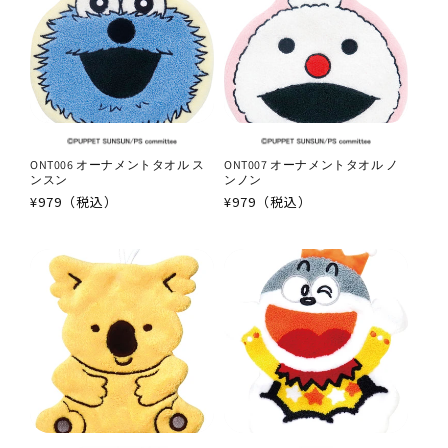
ONT006 オーナメントタオル ス
ONT007 オーナメントタオル ノ
ンスン
ンノン
通
¥979（税込）
通
¥979（税込）
常
常
価
価
格
格