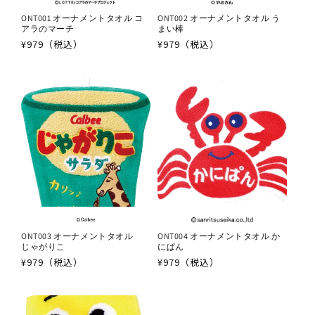
ONT001 オーナメントタオル コ
ONT002 オーナメントタオル う
アラのマーチ
まい棒
通
¥979（税込）
通
¥979（税込）
常
常
価
価
格
格
ONT003 オーナメントタオル
ONT004 オーナメントタオル か
じゃがりこ
にぱん
通
¥979（税込）
通
¥979（税込）
常
常
価
価
格
格