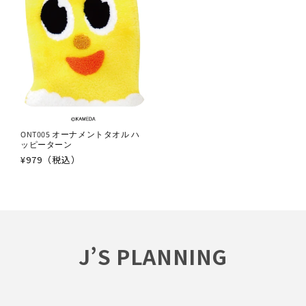
ONT005 オーナメントタオル ハ
ッピーターン
通
¥979（税込）
常
価
格
J’S PLANNING