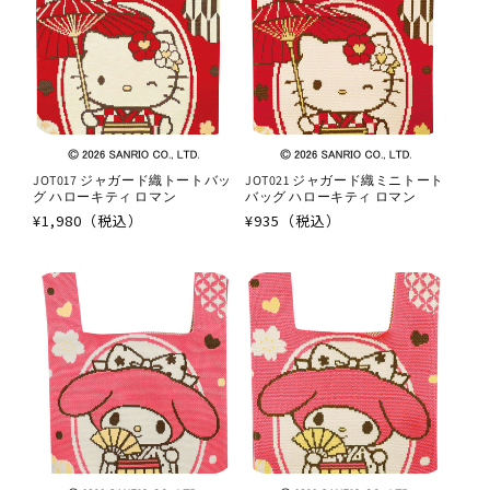
JOT017 ジャガード織トートバッ
JOT021 ジャガード織ミニトート
グ ハローキティ ロマン
バッグ ハローキティ ロマン
通
¥1,980（税込）
通
¥935（税込）
常
常
価
価
格
格