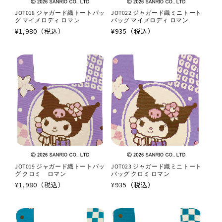
JOT018 ジャガード織トートバッ
JOT022 ジャガード織ミニトート
グ マイメロディ ロマン
バッグ マイメロディ ロマン
通
¥1,980（税込）
通
¥935（税込）
常
常
価
価
格
格
JOT019 ジャガード織トートバッ
JOT023 ジャガード織ミニトート
グ クロミ ロマン
バッグ クロミ ロマン
通
¥1,980（税込）
通
¥935（税込）
常
常
価
価
格
格