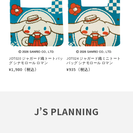
JOT020 ジャガード織トートバッ
JOT024 ジャガード織ミニトート
グ シナモロール ロマン
バッグ シナモロール ロマン
通
¥1,980（税込）
通
¥935（税込）
常
常
価
価
格
格
J’S PLANNING