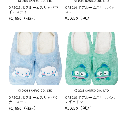
ORS013 ボアルームスリッパ マ
ORS014 ボアルームスリッパ ク
イメロディ
ロミ
通
¥1,650（税込）
通
¥1,650（税込）
常
常
価
価
格
格
ORS015 ボアルームスリッパ シ
ORS016 ボアルームスリッパ ハ
ナモロール
ンギョドン
通
¥1,650（税込）
通
¥1,650（税込）
常
常
価
価
格
格