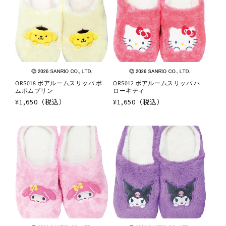
ORS018 ボアルームスリッパ ポ
ORS012 ボアルームスリッパ ハ
ムポムプリン
ローキティ
通
¥1,650（税込）
通
¥1,650（税込）
常
常
価
価
格
格