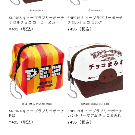
SNP035 キューブラブリーポーチ
SNP036 キューブラブリーポーチ
チロルチョコ コーヒーヌガー
チロルチョコ ミルク
通
¥495（税込）
通
¥495（税込）
常
常
価
価
格
格
SNP024 キューブラブリーポーチ
SNP019 キューブラブリーポーチ
PEZ
カントリーマアム チョコまみれ
通
¥495（税込）
通
¥495（税込）
常
常
価
価