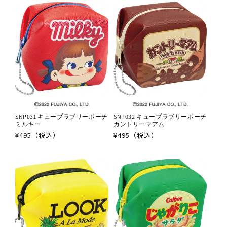
格
格
SNP031 キューブラブリーポーチ
SNP032 キューブラブリーポーチ
ミルキー
カントリーマアム
通
¥495（税込）
通
¥495（税込）
常
常
価
価
格
格