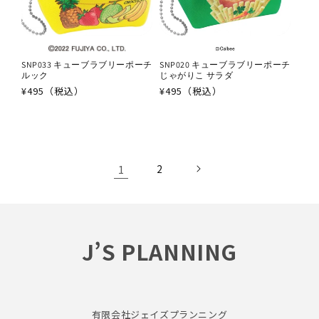
SNP033 キューブラブリーポーチ
SNP020 キューブラブリーポーチ
ルック
じゃがりこ サラダ
通
¥495（税込）
通
¥495（税込）
常
常
価
価
格
格
1
2
J’S PLANNING
有限会社ジェイズプランニング