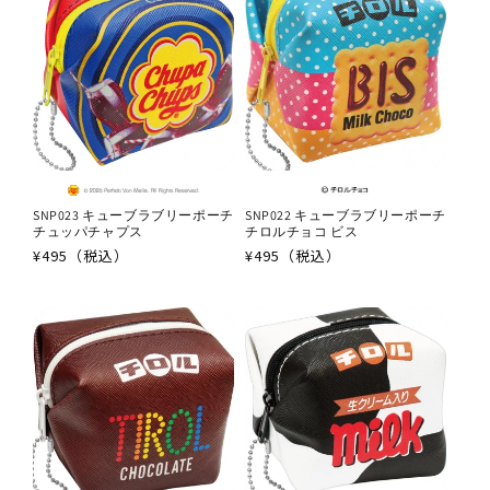
SNP023 キューブラブリーポーチ
SNP022 キューブラブリーポーチ
チュッパチャプス
チロルチョコ ビス
通
¥495（税込）
通
¥495（税込）
常
常
価
価
格
格