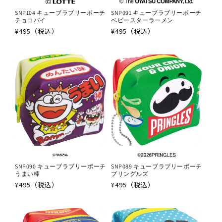
SNP104 キューブラブリーポーチ
SNP091 キューブラブリーポーチ
チョコパイ
ベビースターラーメン
通
¥495（税込）
通
¥495（税込）
常
常
価
価
格
格
SNP090 キューブラブリーポーチ
SNP089 キューブラブリーポーチ
うまい棒
プリングルズ
通
¥495（税込）
通
¥495（税込）
常
常
価
価
格
格