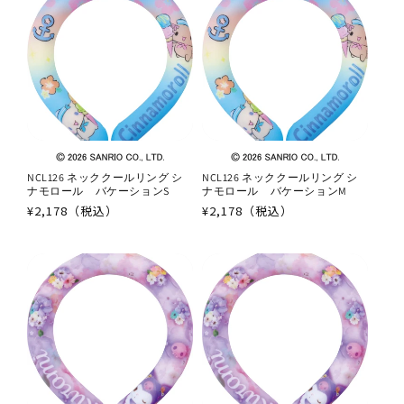
NCL126 ネッククールリング シ
NCL126 ネッククールリング シ
ナモロール バケーションS
ナモロール バケーションM
通
¥2,178（税込）
通
¥2,178（税込）
常
常
価
価
格
格