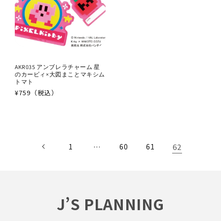
AKR035 アンブレラチャーム 星
のカービィ×大図まことマキシム
トマト
通
¥759（税込）
常
価
格
…
62
1
60
61
J’S PLANNING