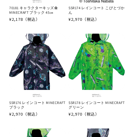
70181 キャラクターキッズ傘
SSR174 レインコート こびとづか
MINECRAFT ブラック 45㎝
ん
通
¥2,178（税込）
通
¥2,970（税込）
常
常
価
価
格
格
SSR176 レインコート MINECRAFT
SSR178 レインコート MINECRAFT
ブラック
グリーン
通
¥2,970（税込）
通
¥2,970（税込）
常
常
価
価
格
格