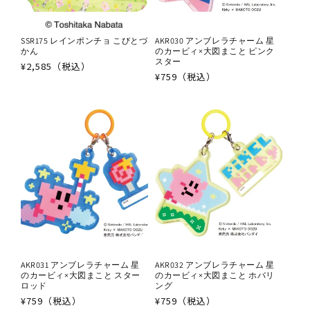
SSR175 レインポンチョ こびとづ
AKR030 アンブレラチャーム 星
かん
のカービィ×大図まこと ピンク
スター
通
¥2,585（税込）
通
¥759（税込）
常
常
価
価
格
格
AKR031 アンブレラチャーム 星
AKR032 アンブレラチャーム 星
のカービィ×大図まこと スター
のカービィ×大図まこと ホバリ
ロッド
ング
通
¥759（税込）
通
¥759（税込）