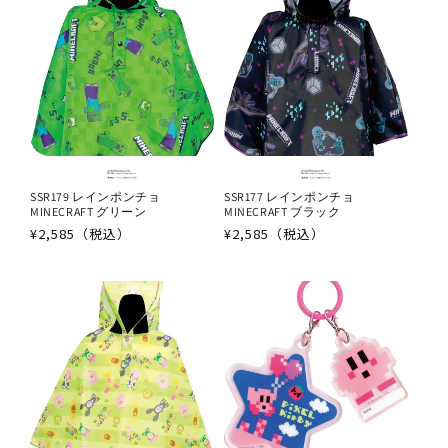
SSR179 レインポンチョ
SSR177 レインポンチョ
MINECRAFT グリーン
MINECRAFT ブラック
通
¥2,585（税込）
通
¥2,585（税込）
常
常
価
価
格
格