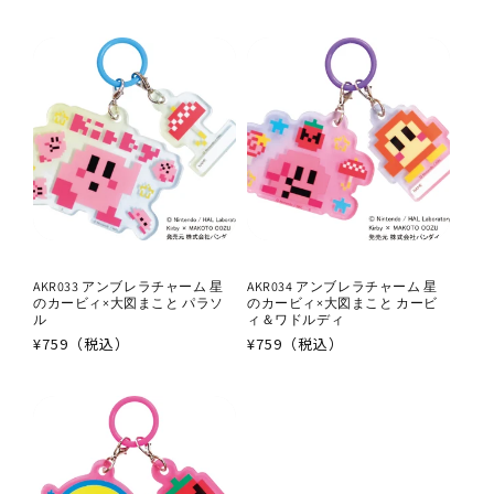
常
常
価
価
格
格
AKR033 アンブレラチャーム 星
AKR034 アンブレラチャーム 星
のカービィ×大図まこと パラソ
のカービィ×大図まこと カービ
ル
ィ＆ワドルディ
通
¥759（税込）
通
¥759（税込）
常
常
価
価
格
格