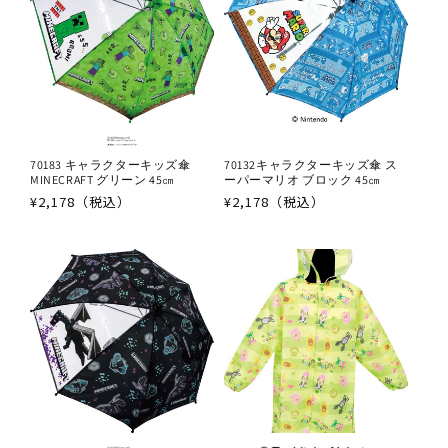
70183 キャラクターキッズ傘
70132キャラクターキッズ傘 ス
MINECRAFT グリーン 45㎝
ーパーマリオ ブロック 45㎝
通
¥2,178（税込）
通
¥2,178（税込）
常
常
価
価
格
格