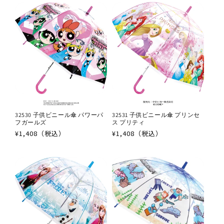
格
格
32530 子供ビニール傘 パワーパ
32531 子供ビニール傘 プリンセ
フガールズ
ス プリティ
通
¥1,408（税込）
通
¥1,408（税込）
常
常
価
価
格
格