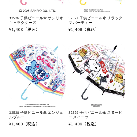
32526 子供ビニール傘 サンリオ
32527 子供ビニール傘 リラック
キャラクターズ
マ パーティー
通
¥1,408（税込）
通
¥1,408（税込）
常
常
価
価
格
格
32528 子供ビニール傘 エンジェ
32529 子供ビニール傘 スヌーピ
ルブルー
ー スイーツ
通
¥1,408（税込）
通
¥1,408（税込）
常
常
価
価