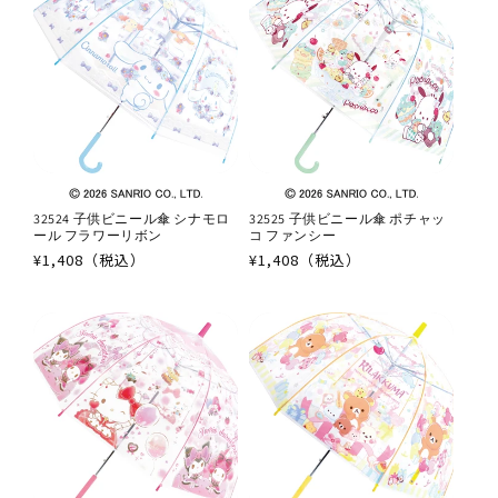
32524 子供ビニール傘 シナモロ
32525 子供ビニール傘 ポチャッ
ール フラワーリボン
コ ファンシー
通
¥1,408（税込）
通
¥1,408（税込）
常
常
価
価
格
格