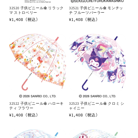
32520 子供ビニール傘 リラック
32521 子供ビニール傘 モンチッ
マ ストロベリー
チ フルーツパーラー
通
¥1,408（税込）
通
¥1,408（税込）
常
常
価
価
格
格
32522 子供ビニール傘 ハローキ
32523 子供ビニール傘 クロミ シ
ティ フラワー
ャイニー
通
¥1,408（税込）
通
¥1,408（税込）
常
常
価
価
格
格