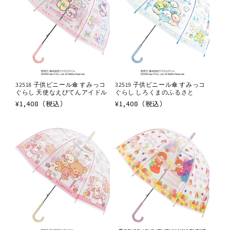
32518 子供ビニール傘 すみっコ
32519 子供ビニール傘 すみっコ
ぐらし 天使なえびてんアイドル
ぐらし しろくまのふるさと
通
¥1,408（税込）
通
¥1,408（税込）
常
常
価
価
格
格