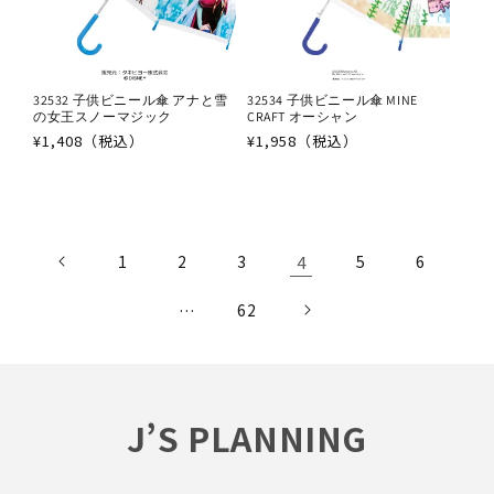
32532 子供ビニール傘 アナと雪
32534 子供ビニール傘 MINE
の女王スノーマジック
CRAFT オーシャン
通
¥1,408（税込）
通
¥1,958（税込）
常
常
価
価
格
格
4
1
2
3
5
6
…
62
J’S PLANNING